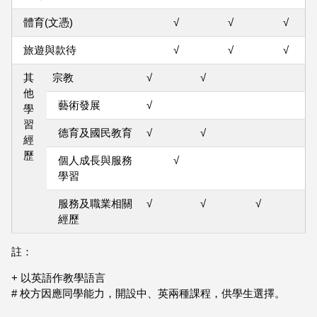
體育(文憑)
√
√
√
旅遊與款待
√
√
√
其
宗教
√
√
他
藝術發展
√
學
習
德育及國民教育
√
√
經
歷
個人成長與服務
√
學習
服務及職業相關
√
√
√
經歷
註：
+ 以英語作教學語言
# 校方因應同學能力，開設中、英兩種課程，供學生選擇。