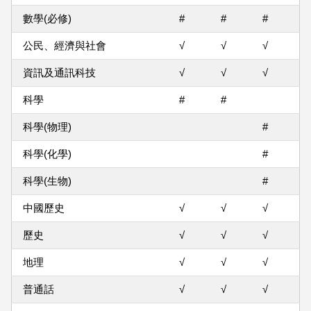
數學(必修)
#
#
#
公民、經濟與社會
√
√
√
資訊及通訊科技
√
√
√
科學
#
#
科學(物理)
#
科學(化學)
#
科學(生物)
#
中國歷史
√
√
√
歷史
√
√
√
地理
√
√
√
普通話
√
√
√