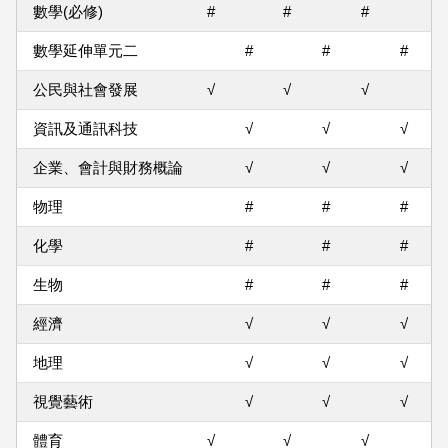
數學(必修)
#
#
#
數學延伸單元二
#
#
#
公民與社會發展
√
√
√
資訊及通訊科技
√
√
√
企業、會計與財務概論
√
√
√
物理
#
#
#
化學
#
#
#
生物
#
#
#
經濟
√
√
√
地理
√
√
√
視覺藝術
√
√
√
體育
√
√
√