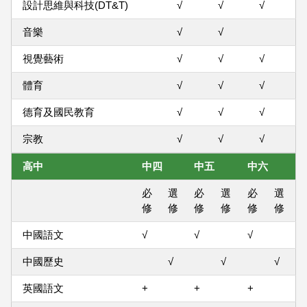
設計思維與科技(DT&T)
√
√
√
音樂
√
√
視覺藝術
√
√
√
體育
√
√
√
德育及國民教育
√
√
√
宗教
√
√
√
高中
中四
中五
中六
必
選
必
選
必
選
修
修
修
修
修
修
中國語文
√
√
√
中國歷史
√
√
√
英國語文
+
+
+