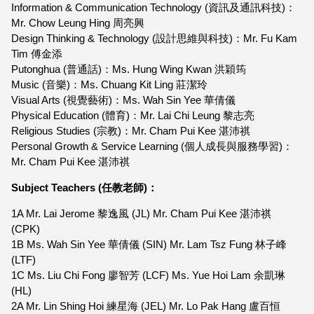
Information & Communication Technology (資訊及通訊科技)：
Mr. Chow Leung Hing 周亮興
Design Thinking & Technology (設計思維與科技)：Mr. Fu Kam
Tim 傅金添
Putonghua (普通話)：Ms. Hung Wing Kwan 洪穎筠
Music (音樂)：Ms. Chuang Kit Ling 莊潔玲
Visual Arts (視覺藝術)：Ms. Wah Sin Yee 華倩儀
Physical Education (體育)：Mr. Lai Chi Leung 黎志亮
Religious Studies (宗教)：Mr. Cham Pui Kee 湛沛祺
Personal Growth & Service Learning (個人成長與服務學習)：
Mr. Cham Pui Kee 湛沛祺
Subject Teachers (任教老師)：
1A Mr. Lai Jerome 黎逸風 (JL) Mr. Cham Pui Kee 湛沛祺
(CPK)
1B Ms. Wah Sin Yee 華倩儀 (SIN) Mr. Lam Tsz Fung 林子峰
(LTF)
1C Ms. Liu Chi Fong 廖智芳 (LCF) Ms. Yue Hoi Lam 余凱琳
(HL)
2A Mr. Lin Shing Hoi 練星海 (JEL) Mr. Lo Pak Hang 盧百恒