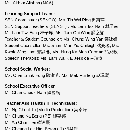
Ms. Akhtar Alishba (NAA)
Learning Support Team
：
SEN Coordinator (SENCO): Ms. Tin Wai Ping 田惠萍
SEN Support Teachers (SENST) : Mr. Lam Tsz Nam 林子南,
Mr. Lam Tsz Fung 林子峰, Ms. Tam Chi Wing 譚之穎
Teacher & Student Counsellor: Ms. Chung Wing Yan 鍾泳姻
Student Counsellor: Ms. Shum Man Yiu Caileigh 沈曼瑤, Ms.
Kwok Wing Lam 郭頴琳, Ms. Hung Ka Man Carman 熊家敏
Speech Therapist: Ms. Lam Wai Ka, Jessica 林瑋嘉
School Social Worker:
Ms. Chan Shuk Fong 陳淑芳, Ms. Mak Pui Ieng 麥珮螢
School Executive Officer：
Mr. Chan Cheuk Nam 陳爵楠
Teacher Assistants / IT Technicians:
Mr. Ng Cheuk Ip (Media Production) 吳卓燁
Mr. Chung Ka Bong (PE) 鍾嘉邦
Mr. Au Chun Hei 歐浚熹
Mr. Cheung Lok Hin, Bryan (IT) 張樂軒