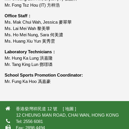
Mr. Fong Tsz Hou (IT) 方梓浩
Office Staff：
Ms. Mak Chui Wah, Jessica 麥翠華
Ms. Lai Mei Wah 黎美華
Ms. Ho Mei Nung, Sara 何美濃
Ms. Huang Xiu Yun 黃秀雲
Laboratory Technicians：
Mr. Hung Ka Lung 洪嘉隆
Mr. Tang King Lun 鄧璟璘
School Sports Promotion Coordinator:
Mr. Fung Ka Hoo 馮嘉豪
29,142
香港柴灣祥民道 12 號 [
地圖
]
12 CHEUNG MAN ROAD, CHAI WAN, HONG KONG
Tel: 2556 6081
Fax: 2898 4494