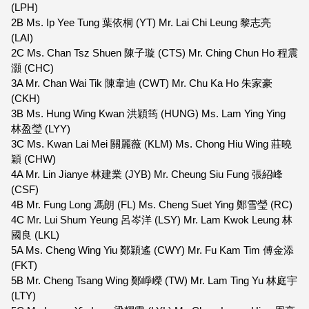
(LPH)
2B Ms. Ip Yee Tung 葉依桐 (YT) Mr. Lai Chi Leung 黎志亮
(LAI)
2C Ms. Chan Tsz Shuen 陳子璇 (CTS) Mr. Ching Chun Ho 程震
灝 (CHC)
3A Mr. Chan Wai Tik 陳韋迪 (CWT) Mr. Chu Ka Ho 朱家豪
(CKH)
3B Ms. Hung Wing Kwan 洪穎筠 (HUNG) Ms. Lam Ying Ying
林盈瑩 (LYY)
3C Ms. Kwan Lai Mei 關麗薇 (KLM) Ms. Chong Hiu Wing 莊曉
穎 (CHW)
4A Mr. Lin Jianye 林建業 (JYB) Mr. Cheung Siu Fung 張紹峰
(CSF)
4B Mr. Fung Long 馮朗 (FL) Ms. Cheng Suet Ying 鄭雪瑩 (RC)
4C Mr. Lui Shum Yeung 呂岑洋 (LSY) Mr. Lam Kwok Leung 林
國良 (LKL)
5A Ms. Cheng Wing Yiu 鄭穎遙 (CWY) Mr. Fu Kam Tim 傅金添
(FKT)
5B Mr. Cheng Tsang Wing 鄭崢嶸 (TW) Mr. Lam Ting Yu 林庭宇
(LTY)