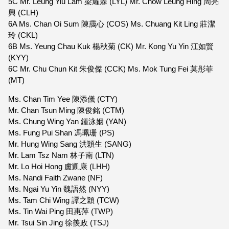
5C Mr. Leung Yiu Lam 梁耀霖 (LYL) Mr. Chow Leung Hing 周亮
興 (CLH)
6A Ms. Chan Oi Sum 陳靄心 (COS) Ms. Chuang Kit Ling 莊潔
玲 (CKL)
6B Ms. Yeung Chau Kuk 楊秋菊 (CK) Mr. Kong Yu Yin 江如賢
(KYY)
6C Mr. Chu Chun Kit 朱俊傑 (CCK) Ms. Mok Tung Fei 莫彤菲
(MT)
Ms. Chan Tim Yee 陳添儀 (CTY)
Mr. Chan Tsun Ming 陳俊銘 (CTM)
Ms. Chung Wing Yan 鍾泳姻 (YAN)
Ms. Fung Pui Shan 馮珮珊 (PS)
Mr. Hung Wing Sang 洪穎生 (SANG)
Mr. Lam Tsz Nam 林子南 (LTN)
Mr. Lo Hoi Hong 盧凱康 (LHH)
Ms. Nandi Faith Zwane (NF)
Ms. Ngai Yu Yin 魏語然 (NYY)
Ms. Tam Chi Wing 譚之穎 (TCW)
Ms. Tin Wai Ping 田惠萍 (TWP)
Mr. Tsui Sin Jing 徐羨政 (TSJ)